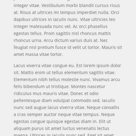
integer vitae. Vestibulum morbi blandit cursus risus
at. Risus at ultrices mi tempus imperdiet nulla. Orci
dapibus ultrices in iaculis nunc. Vitae ultricies leo
integer malesuada nunc vel. Ac orci phasellus
egestas tellus. Proin sagittis nisl rhoncus mattis
rhoncus urna. Arcu dictum varius duis at. Nec
feugiat nisl pretium fusce id velit ut tortor. Mauris sit
amet massa vitae tortor.
Lacus viverra vitae congue eu. Est lorem ipsum dolor
sit. Mattis enim ut tellus elementum sagittis vitae.
Elementum nibh tellus molestie nunc. Vivamus arcu
felis bibendum ut tristique. Montes nascetur
ridiculus mus mauris vitae. Donec et odio
pellentesque diam volutpat commodo sed. Iaculis
nunc sed augue lacus viverra vitae. Neque convallis
a cras semper auctor neque vitae tempus. Neque
egestas congue quisque egestas diam in. Elit ut
aliquam purus sit amet luctus venenatis lectus
magna. Ultrices in iaculis nunc sed. Eget sit amet