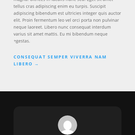
tellus cras adipiscing enim eu turpis. Suscipit
adipiscing bibendum est ultricies integer quis auctor
elit. Proin fermentum leo vel orci porta non pulvinar
neque laoreet. Libero nunc consequat interdum
varius sit amet mattis. Eu mi bibendum neque
egestas.
CONSEQUAT SEMPER VIVERRA NAM
LIBERO
→