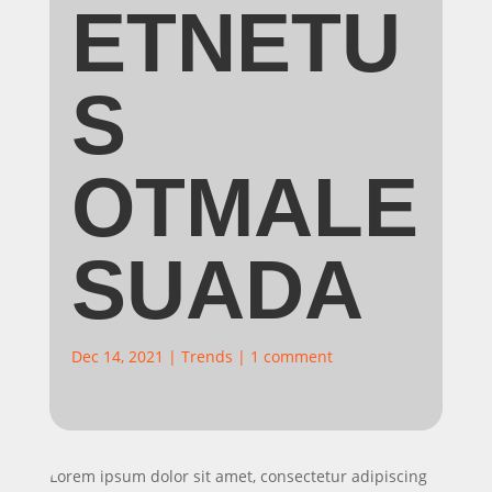
ETNETU
S
OTMALE
SUADA
Dec 14, 2021
|
Trends
|
1 comment
Lorem ipsum dolor sit amet, consectetur adipiscing